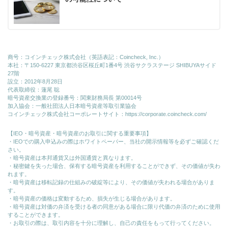
商号：コインチェック株式会社（英語表記：Coincheck, Inc.）
本社：〒150-6227 東京都渋谷区桜丘町1番4号 渋谷サクラステージ SHIBUYAサイド
27階
設立：2012年8月28日
代表取締役：蓮尾 聡
暗号資産交換業の登録番号：関東財務局長 第00014号
加入協会：一般社団法人日本暗号資産等取引業協会
コインチェック株式会社コーポレートサイト：
https://corporate.coincheck.com/
【IEO・暗号資産・暗号資産のお取引に関する重要事項】
・IEOでの購入申込みの際はホワイトペーパー、当社の開示情報等を必ずご確認くだ
さい。
・暗号資産は本邦通貨又は外国通貨と異なります。
・秘密鍵を失った場合、保有する暗号資産を利用することができず、その価値が失わ
れます。
・暗号資産は移転記録の仕組みの破綻等により、その価値が失われる場合がありま
す。
・暗号資産の価格は変動するため、損失が生じる場合があります。
・暗号資産は対価の弁済を受ける者の同意がある場合に限り代価の弁済のために使⽤
することができます。
・お取引の際は、取引内容を十分に理解し、自己の責任をもって行ってください。