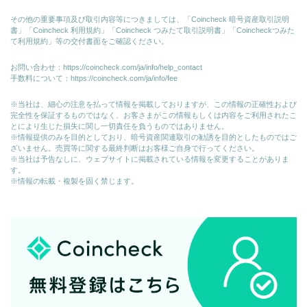
その他の重要事項及び取引内容等につきましては、「Coincheck 暗号資産取引説明
書」「Coincheck 利用規約」「Coincheck つみたて取引説明書」「Coincheckつみた
て利用規約」等の交付書面をご確認ください。
お問い合わせ：
https://coincheck.com/ja/info/help_contact
手数料について：
https://coincheck.com/ja/info/fee
※当社は、細心の注意を払って情報を掲載しておりますが、この情報の正確性および
完全性を保証するものではなく、お客さまがこの情報もしくは内容をご利用されたこ
とにより生じた損失に関し一切責任を負うものではありません。
※情報提供のみを目的としており、暗号資産関連取引の勧誘を目的としたものではご
ざいません。売買等に関する最終判断はお客様ご自身で行ってください。
※当社は予告なしに、ウェブサイトに掲載されている情報を変更することがありま
す。
※情報の転載・複製を固く禁じます。