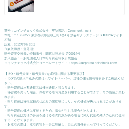
商号：コインチェック株式会社（英語表記：Coincheck, Inc.）
本社：〒150-6227 東京都渋谷区桜丘町1番4号 渋谷サクラステージ SHIBUYAサイド
27階
設立：2012年8月28日
代表取締役：蓮尾 聡
暗号資産交換業の登録番号：関東財務局長 第00014号
加入協会：一般社団法人日本暗号資産等取引業協会
コインチェック株式会社コーポレートサイト：
https://corporate.coincheck.com/
【IEO・暗号資産・暗号資産のお取引に関する重要事項】
・IEOでの購入申込みの際はホワイトペーパー、当社の開示情報等を必ずご確認くだ
さい。
・暗号資産は本邦通貨又は外国通貨と異なります。
・秘密鍵を失った場合、保有する暗号資産を利用することができず、その価値が失わ
れます。
・暗号資産は移転記録の仕組みの破綻等により、その価値が失われる場合がありま
す。
・暗号資産の価格は変動するため、損失が生じる場合があります。
・暗号資産は対価の弁済を受ける者の同意がある場合に限り代価の弁済のために使⽤
することができます。
・お取引の際は、取引内容を十分に理解し、自己の責任をもって行ってください。