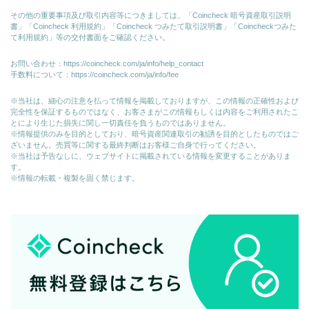
その他の重要事項及び取引内容等につきましては、「Coincheck 暗号資産取引説明
書」「Coincheck 利用規約」「Coincheck つみたて取引説明書」「Coincheckつみた
て利用規約」等の交付書面をご確認ください。
お問い合わせ：
https://coincheck.com/ja/info/help_contact
手数料について：
https://coincheck.com/ja/info/fee
※当社は、細心の注意を払って情報を掲載しておりますが、この情報の正確性および
完全性を保証するものではなく、お客さまがこの情報もしくは内容をご利用されたこ
とにより生じた損失に関し一切責任を負うものではありません。
※情報提供のみを目的としており、暗号資産関連取引の勧誘を目的としたものではご
ざいません。売買等に関する最終判断はお客様ご自身で行ってください。
※当社は予告なしに、ウェブサイトに掲載されている情報を変更することがありま
す。
※情報の転載・複製を固く禁じます。