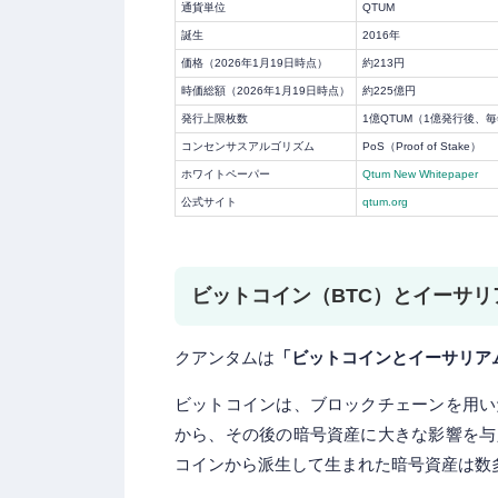
通貨単位
QTUM
誕生
2016年
価格（2026年1月19日時点）
約213円
時価総額（2026年1月19日時点）
約225億円
発行上限枚数
1億QTUM（1億発行後、
コンセンサスアルゴリズム
PoS（Proof of Stake）
ホワイトペーパー
Qtum New Whitepaper
公式サイト
qtum.org
ビットコイン（BTC）とイーサリ
クアンタムは
「ビットコインとイーサリア
ビットコインは、ブロックチェーンを用い
から、その後の暗号資産に大きな影響を与
コインから派生して生まれた暗号資産は数