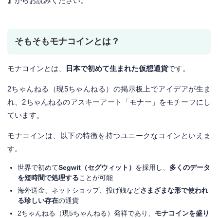
』
からお読みください。
そもそもモナコインとは？
モナコインとは、
日本で初めて生まれた仮想通貨
です。
2ちゃんねる（現5ちゃんねる）の掲示板上でアイデアが生ま
れ、2ちゃんねるのアスキーアート「モナー」をモチーフにし
ています。
モナコインは、以下の特徴を持つユニークなコインといえま
す。
世界で初めて
Segwit（セグウィット）
を採用し、
多くのデータ
を短時間で処理する
ことが可能
海外送金、ネットショップ、投げ銭など
さまざまな形で使われ
る珍しい存在
の通貨
2ちゃんねる（現5ちゃんねる）発祥であり、
モナコインを盛り