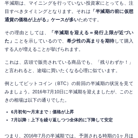
半減期は、マイニングを行っていない投資家にとっても、注
目すべきタイミングとなります。それは
「半減期の前に仮想
通貨の価格が上がる」ケースが多い
ためです。
その理由としては、
「半減期を迎える＝発行上限が近づい
た」
ことを示しているので、
希少性の高まりを期待
して購入
する人が増えることが挙げられます。
これは、店頭で販売されている商品でも、「残りわずか！」
と言われると、途端に買いたくなる心理に似ています。
例としてビットコイン（BTC）の前回の半減期の状況を見て
みましょう。2016年7月10日に半減期を迎えましたが、このと
きの相場は以下の通りでした。
6月初旬〜月末まで：価格が上昇
7月以降：上下を繰り返しつつ全体的に下降して安定
つまり、2016年7月の半減期では、予測される時期の1ヶ月ほ