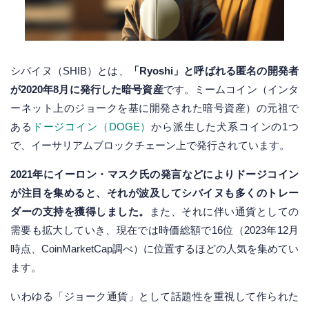
シバイヌ（SHIB）とは、
「Ryoshi」と呼ばれる匿名の開発者
が2020年8月に発行した暗号資産
です。ミームコイン（インタ
ーネット上のジョークを基に開発された暗号資産）の元祖で
ある
ドージコイン（DOGE）
から派生した犬系コインの1つ
で、イーサリアムブロックチェーン上で発行されています。
2021年にイーロン・マスク氏の発言などによりドージコイン
が注目を集めると、それが波及してシバイヌも多くのトレー
ダーの支持を獲得しました。
また、それに伴い通貨としての
需要も拡大していき、現在では時価総額で16位（2023年12月
時点、CoinMarketCap調べ）に位置するほどの人気を集めてい
ます。
いわゆる「ジョーク通貨」として話題性を重視して作られた