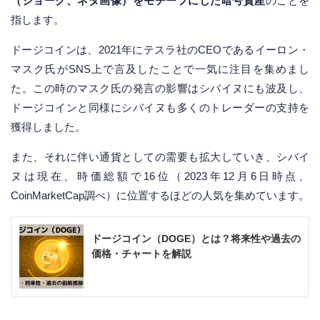
（ジョーク、ネタ画像）をモチーフにした暗号資産
のことを
指します。
ドージコインは、2021年にテスラ社のCEOであるイーロン・
マスク氏がSNS上で言及したことで一気に注目を集めまし
た。この時のマスク氏の発言の影響はシバイヌにも波及し、
ドージコインと同様にシバイヌも多くのトレーダーの支持を
獲得しました。
また、それに伴い通貨としての需要も拡大していき、シバイ
ヌは現在、時価総額で16位（2023年12月6日時点、
CoinMarketCap調べ）に位置するほどの人気を集めています。
ドージコイン（DOGE）とは？将来性や過去の
価格・チャートを解説