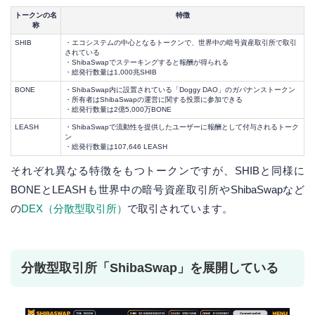
トークンの名
特徴
称
SHIB
・エコシステムの中心となるトークンで、世界中の暗号資産取引所で取引
されている
・ShibaSwapでステーキングすると報酬が得られる
・総発行数量は1,000兆SHIB
BONE
・ShibaSwap内に設置されている「Doggy DAO」のガバナンストークン
・所有者はShibaSwapの運営に関する投票に参加できる
・総発行数量は2億5,000万BONE
LEASH
・ShibaSwapで流動性を提供したユーザーに報酬として付与されるトーク
ン
・総発行数量は107,646 LEASH
それぞれ異なる特徴をもつトークンですが、SHIBと同様に
BONEとLEASHも世界中の暗号資産取引所やShibaSwapなど
の
DEX（分散型取引所）
で取引されています。
分散型取引所「ShibaSwap」を展開している