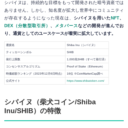
シバイヌは、持続的な目標をもって開発された暗号資産では
ありません。しかし、知名度が拡大し世界中にコミュニティ
が存在するようになった現在は、
シバイヌを用いた
NFT
、
DEX（分散型取引所）
、
メタバース
などの開発が進んでお
り、通貨としてのユースケースが着実に拡大しています。
通貨名
Shiba Inu（シバイヌ）
ティッカーシンボル
SHIB
発行上限数
1,000兆SHIB（すべて発行済）
コンセンサスアルゴリズム
Proof of Stake（Ethereum）
時価総額ランキング（2023年12月6日時点）
16位 ※CoinMarketCap調べ
公式サイト
https://www.shibatoken.com/
シバイヌ（柴犬コイン/Shiba
Inu/SHIB）の特徴