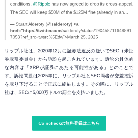
conditions.
@Ripple
has now agreed to drop its cross-appeal.
The SEC will keep $50M of the $125M fine (already in an…
— Stuart Alderoty (@s
alderoty) <a
href="https://twitter.com/s
alderoty/status/190458711648891
7053?ref_src=twsrc%5Etfw">March 25, 2025
リップル社は、2020年12月に証券法違反の疑いでSEC（米証
券取引委員会）から訴訟を起こされています。訴訟の具体的
な内容は「XRPが証券にあたる可能性がある」とのことで
す。訴訟問題は2025年に、リップル社とSEC両者が交差控訴
を取り下げることで正式に終結します。その際に、リップル
社は、SECに5,000万ドルの罰金を支払いました。
Coincheckの無料登録はこちら