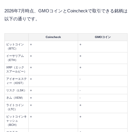
2026年7月時点、GMOコインとCoincheckで取引できる銘柄は
以下の通りです。
Coincheck
GMOコイン
ビットコイン
○
○
（BTC）
イーサリアム
○
○
（ETH）
XRP（エック
○
○
スアールピー）
アイオーエステ
○
-
ィー（IOST）
リスク（LSK）
○
-
ネム（XEM）
○
-
ライトコイン
○
○
（LTC）
ビットコインキ
○
○
ャッシュ
（BCH）