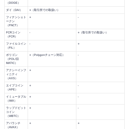
（DOGE）
ダイ（DAI）
○（取引所での取扱い）
-
フィナンシェト
○
-
ークン
（FNCT）
FCRコイン
-
○（取引所での取扱い）
（FCR）
ファイルコイン
-
○
（FIL）
ポリゴン
○（Polygonチェーン対応）
-
（POL/旧
MATIC）
アクシーインフ
○
-
ィニティ
（AXS）
エイプコイン
○
-
（APE）
イミュータブル
○
-
（IMX）
ラップドビット
○
-
コイン
（WBTC）
アバランチ
○
○
（AVAX）