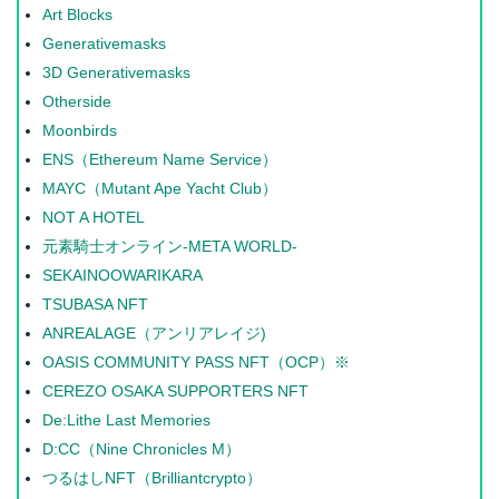
Art Blocks
Generativemasks
3D Generativemasks
Otherside
Moonbirds
ENS（Ethereum Name Service）
MAYC（Mutant Ape Yacht Club）
NOT A HOTEL
元素騎士オンライン-META WORLD-
SEKAINOOWARIKARA
TSUBASA NFT
ANREALAGE（アンリアレイジ)
OASIS COMMUNITY PASS NFT（OCP）※
CEREZO OSAKA SUPPORTERS NFT
De:Lithe Last Memories
D:CC（Nine Chronicles M）
つるはしNFT（Brilliantcrypto）