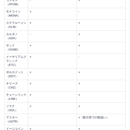
コスモス
-
○
（ATOM）
モナコイン
○
-
（MONA）
ステラルーメン
○
○
（XLM）
カルダノ
-
○
（ADA）
サンド
○
○
（SAND）
イーサリアムク
○
-
ラシック
（ETC）
ポルカドット
○
○
（DOT）
チリーズ
○
○
（CHZ）
チェーンリンク
○
○
（LINK）
ソラナ
○
○
（SOL）
アスター
-
○（取引所での取扱い）
（ASTR）
ドージコイン
○
○