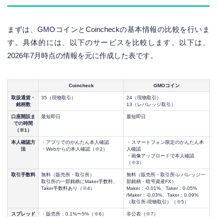
まずは、GMOコインとCoincheckの基本情報の比較を行いま
す。具体的には、以下のサービスを比較します。以下は、
2026年7月時点の情報を元に作成した表です。
Coincheck
GMOコイン
取扱通貨・
35（現物取引）
24（現物取引）
銘柄数
13（レバレッジ取引）
口座開設ま
最短即日
最短即日
での時間
（※1）
本人確認方
・アプリでのかんたん本人確認
・スマートフォン限定のかんたん本
法
・Webからの本人確認（※2）
人確認
・画像アップロードで本人確認
（※3）
取引手数料
無料（販売所・取引所）
無料（販売所・取引所-レバレッジ一
取引所の一部銘柄にMaker手数料、
部銘柄・暗号資産FX）
Taker手数料あり（※4）
Maker：-0.01%、Taker：0.05%
/Maker：-0.03%、Taker：0.09%
（取引所-現物取引）（※5）
スプレッド
・販売所：0.1%〜5%（※6）
非公表（※7）