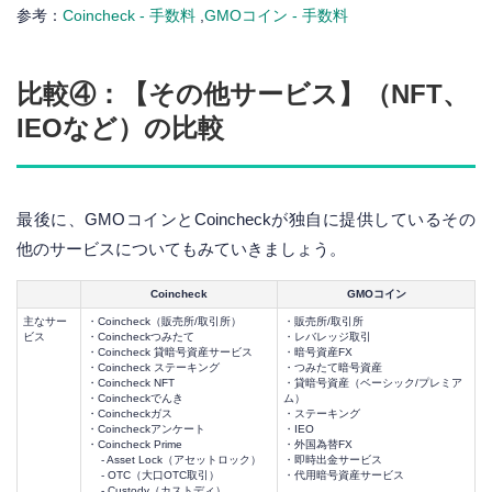
参考：
Coincheck - 手数料
,
GMOコイン - 手数料
比較④：【その他サービス】（NFT、
IEOなど）の比較
最後に、GMOコインとCoincheckが独自に提供しているその
他のサービスについてもみていきましょう。
Coincheck
GMOコイン
主なサー
・Coincheck（販売所/取引所）
・販売所/取引所
ビス
・Coincheckつみたて
・レバレッジ取引
・Coincheck 貸暗号資産サービス
・暗号資産FX
・Coincheck ステーキング
・つみたて暗号資産
・Coincheck NFT
・貸暗号資産（ベーシック/プレミア
・Coincheckでんき
ム）
・Coincheckガス
・ステーキング
・Coincheckアンケート
・IEO
・Coincheck Prime
・外国為替FX
- Asset Lock（アセットロック）
・即時出金サービス
- OTC（大口OTC取引）
・代用暗号資産サービス
- Custody（カストディ）