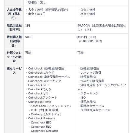
・取引所：無し
入出金手数
・入金：無料（銀行振込の場合）
・入金：無料
料（日本
・出金：407円
・出金：無料
円）
最低出金額
1円
10,000円（全額出金の場合は制限な
（日本円）
し）（※8）
最低購入額
500円
約11円（※9）
（現物取
（0.000001 BTC）
引）
外部ウォレ
可能
可能
ットへの送
金
主なサービ
・Coincheck（販売所/取引所）
・販売所/取引所
ス
・Coincheckつみたて
・レバレッジ取引
・Coincheck 貸暗号資産サービス
・暗号資産FX
・Coincheck ステーキング
・つみたて暗号資産
・Coincheck NFT
・貸暗号資産（ベーシック/プレミア
・Coincheckでんき
ム）
・Coincheckガス
・ステーキング
・Coincheckアンケート
・IEO
・Coincheck Prime
・外国為替FX
- Asset Lock（アセットロック）
・即時出金サービス
- OTC（大口OTC取引）
・代用暗号資産サービス
- Custody（カストディ）
・Coincheck Partners
- Coincheck IEO
- Coincheck INO
- Coincheck OnRamp