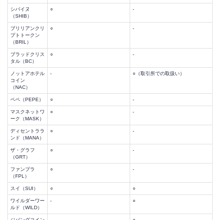
シバイヌ
○
-
（SHIB）
ブリリアンクリ
○
-
プトトークン
（BRIL）
ブラッドクリス
○
-
タル（BC）
ノットアホテル
-
○（取引所での取扱い）
コイン
（NAC）
ペペ（PEPE）
○
-
マスクネットワ
○
-
ーク（MASK）
ディセントララ
○
-
ンド（MANA）
ザ・グラフ
○
-
（GRT）
ファンプラ
○
-
（FPL）
スイ（SUI）
○
○
ワイルダーワー
-
○
ルド（WILD）
ジパングコイン
-
○