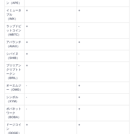
ン（APE）
イミュータ
○
○
ブル
（IMX）
ラップドビ
○
-
ットコイン
（WBTC）
アバランチ
○
○
（AVAX）
シバイヌ
○
-
（SHIB）
ブリリアン
○
-
クリプトト
ークン
（BRIL）
オーエムジ
-
○
ー（OMG）
シンボル
-
○
（XYM）
ボバネット
-
○
ワーク
（BOBA）
ドージコイ
○
○
ン
（DOGE）