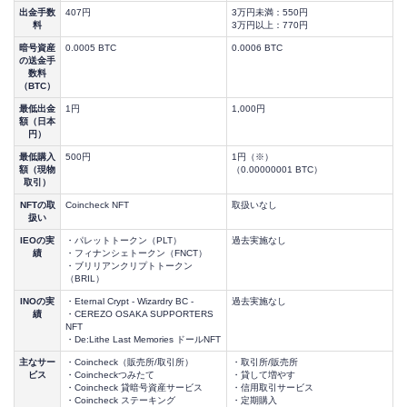
出金手数
407円
3万円未満：550円
料
3万円以上：770円
暗号資産
0.0005 BTC
0.0006 BTC
の送金手
数料
（BTC）
最低出金
1円
1,000円
額（日本
円）
最低購入
500円
1円（※）
額（現物
（0.00000001 BTC）
取引）
NFTの取
Coincheck NFT
取扱いなし
扱い
IEOの実
・パレットトークン（PLT）
過去実施なし
績
・フィナンシェトークン（FNCT）
・ブリリアンクリプトトークン
（BRIL）
INOの実
・Eternal Crypt - Wizardry BC -
過去実施なし
績
・CEREZO OSAKA SUPPORTERS
NFT
・De:Lithe Last Memories ドールNFT
主なサー
・Coincheck（販売所/取引所）
・取引所/販売所
ビス
・Coincheckつみたて
・貸して増やす
・Coincheck 貸暗号資産サービス
・信用取引サービス
・Coincheck ステーキング
・定期購入