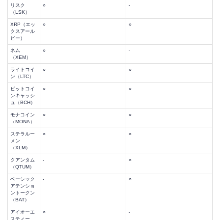
リスク
○
-
（LSK）
XRP（エッ
○
○
クスアール
ピー）
ネム
○
-
（XEM）
ライトコイ
○
○
ン（LTC）
ビットコイ
○
○
ンキャッシ
ュ（BCH）
モナコイン
○
○
（MONA）
ステラルー
○
○
メン
（XLM）
クアンタム
-
○
（QTUM）
ベーシック
-
○
アテンショ
ントークン
（BAT）
アイオーエ
○
-
スティー