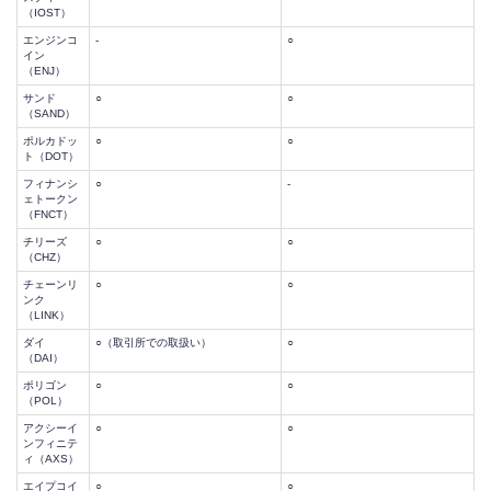
（IOST）
エンジンコ
-
○
イン
（ENJ）
サンド
○
○
（SAND）
ポルカドッ
○
○
ト（DOT）
フィナンシ
○
-
ェトークン
（FNCT）
チリーズ
○
○
（CHZ）
チェーンリ
○
○
ンク
（LINK）
ダイ
○（取引所での取扱い）
○
（DAI）
ポリゴン
○
○
（POL）
アクシーイ
○
○
ンフィニテ
ィ（AXS）
エイプコイ
○
○