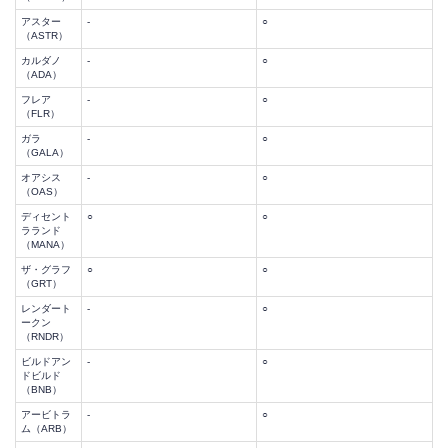
アスター
-
○
（ASTR）
カルダノ
-
○
（ADA）
フレア
-
○
（FLR）
ガラ
-
○
（GALA）
オアシス
-
○
（OAS）
ディセント
○
○
ラランド
（MANA）
ザ・グラフ
○
○
（GRT）
レンダート
-
○
ークン
（RNDR）
ビルドアン
-
○
ドビルド
（BNB）
アービトラ
-
○
ム（ARB）