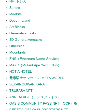
NFTトレカ
Sorare
Meebits
Decentraland
Art Blocks
Generativemasks
3D Generativemasks
Otherside
Moonbirds
ENS（Ethereum Name Service）
MAYC（Mutant Ape Yacht Club）
NOT A HOTEL
元素騎士オンライン-META WORLD-
SEKAINOOWARIKARA
TSUBASA NFT
ANREALAGE（アンリアレイジ)
OASIS COMMUNITY PASS NFT（OCP）※
CEREZO OSAKA SUPPORTERS NFT