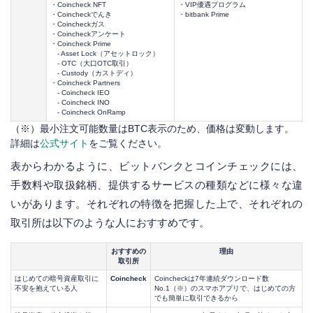
・Coincheck NFT
・VIP優遇プログラム
・Coincheckでんき
・bitbank Prime
・Coincheckガス
・Coincheckアンケート
・Coincheck Prime
- Asset Lock（アセットロック）
- OTC（大口OTC取引）
- Custody（カストディ）
・Coincheck Partners
- Coincheck IEO
- Coincheck INO
- Coincheck OnRamp
（※）最小注文可能数量はBTC表示のため、価格は変動します。
詳細は
公式サイト
をご覧ください。
表からわかるように、ビットバンクとコインチェックには、
手数料や取扱銘柄、提供するサービスの種類などに様々な違
いがあります。それぞれの特徴を把握した上で、それぞれの
取引所は以下のような人におすすめです。
おすすめの
理由
取引所
はじめての暗号資産取引に
Coincheck
Coincheckは7年連続ダウンロード数
不安を抱えている人
No.1（※）のスマホアプリで、はじめての方
でも簡単に取引できるから