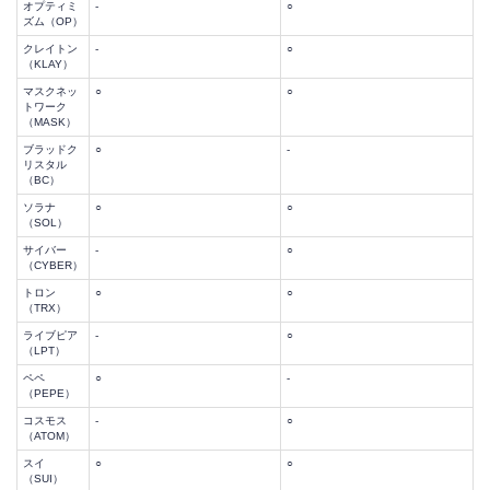
オプティミ
-
○
ズム（OP）
クレイトン
-
○
（KLAY）
マスクネッ
○
○
トワーク
（MASK）
ブラッドク
○
-
リスタル
（BC）
ソラナ
○
○
（SOL）
サイバー
-
○
（CYBER）
トロン
○
○
（TRX）
ライブピア
-
○
（LPT）
ペペ
○
-
（PEPE）
コスモス
-
○
（ATOM）
スイ
○
○
（SUI）