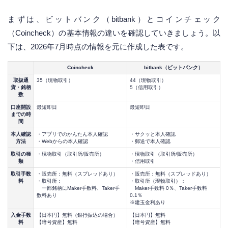
まずは、ビットバンク（bitbank）とコインチェック
（Coincheck）の基本情報の違いを確認していきましょう。以
下は、2026年7月時点の情報を元に作成した表です。
Coincheck
bitbank（ビットバンク）
取扱通
35（現物取引）
44（現物取引）
貨・銘柄
5（信用取引）
数
口座開設
最短即日
最短即日
までの時
間
本人確認
・アプリでのかんたん本人確認
・サクッと本人確認
方法
・Webからの本人確認
・郵送で本人確認
取引の種
・現物取引（取引所/販売所）
・現物取引（取引所/販売所）
類
・信用取引
取引手数
・販売所：無料（スプレッドあり）
・販売所：無料（スプレッドあり）
料
・取引所：
・取引所（現物取引）：
一部銘柄にMaker手数料、Taker手
Maker手数料 0％、Taker手数料
数料あり
0.1％
※建玉金利あり
入金手数
【日本円】無料（銀行振込の場合）
【日本円】無料
料
【暗号資産】無料
【暗号資産】無料