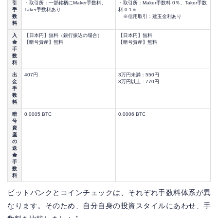
引
・取引所：一部銘柄にMaker手数料、
・取引所：Maker手数料 0％、Taker手数
手
Taker手数料あり
料 0.1％
数
※信用取引：建玉金利あり
料
入
【日本円】無料（銀行振込の場合）
【日本円】無料
金
【暗号資産】無料
【暗号資産】無料
手
数
料
出
407円
3万円未満：550円
金
3万円以上：770円
手
数
料
暗
0.0005 BTC
0.0006 BTC
号
資
産
の
送
金
手
数
料
ビットバンクとコインチェックは、それぞれ手数料体系が異
なります。そのため、自分自身の投資スタイルにあわせ、手