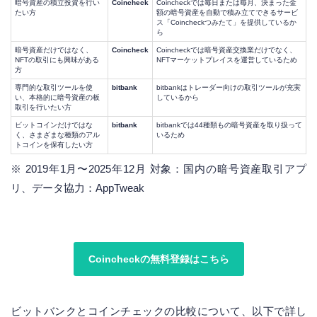
暗号資産の積立投資を行い
Coincheck
Coincheckでは毎日または毎月、決まった金
たい方
額の暗号資産を自動で積み立てできるサービ
ス「Coincheckつみたて」を提供しているか
ら
暗号資産だけではなく、
Coincheck
Coincheckでは暗号資産交換業だけでなく、
NFTの取引にも興味がある
NFTマーケットプレイスを運営しているため
方
専門的な取引ツールを使
bitbank
bitbankはトレーダー向けの取引ツールが充実
い、本格的に暗号資産の板
しているから
取引を行いたい方
ビットコインだけではな
bitbank
bitbankでは44種類もの暗号資産を取り扱って
く、さまざまな種類のアル
いるため
トコインを保有したい方
※ 2019年1月〜2025年12月 対象：国内の暗号資産取引アプ
リ、データ協力：AppTweak
Coincheckの無料登録はこちら
ビットバンクとコインチェックの比較について、以下で詳し