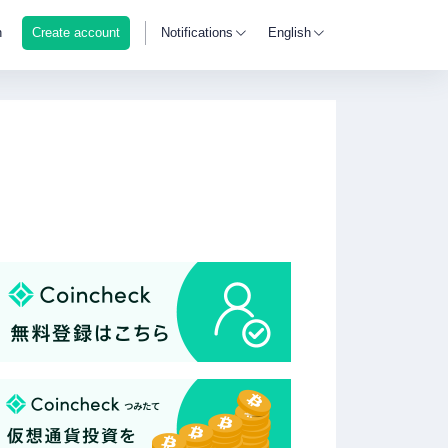
n
Create account
Notifications
English