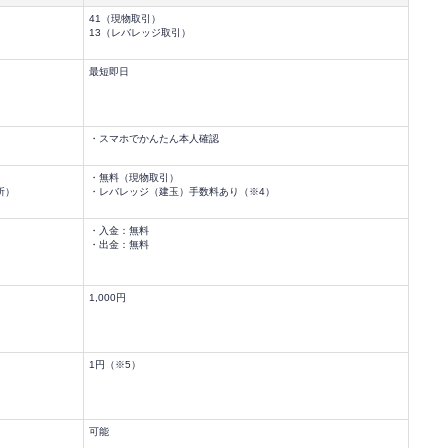
41（現物取引）
13（レバレッジ取引）
最短即日
・スマホでかんたん本人確認
・無料（現物取引）
所）
・レバレッジ（建玉）手数料あり（※4）
・入金：無料
・出金：無料
1,000円
1円（※5）
可能