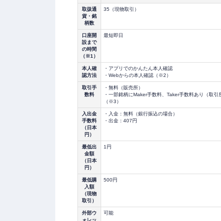
取扱通
35（現物取引）
貨・銘
柄数
口座開
最短即日
設まで
の時間
（※1）
本人確
・アプリでのかんたん本人確認
認方法
・Webからの本人確認（※2）
取引手
・無料（販売所）
数料
・一部銘柄にMaker手数料、Taker手数料あり（取引
（※3）
入出金
・入金：無料（銀行振込の場合）
手数料
・出金：407円
（日本
円）
最低出
1円
金額
（日本
円）
最低購
500円
入額
（現物
取引）
外部ウ
可能
ォレッ