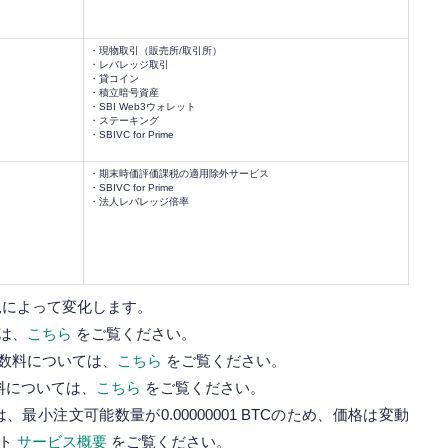
・現物取引（販売所/取引所）
・レバレッジ取引
・貸コイン
・積立暗号資産
・SBI Web3ウォレット
・ステーキング
・SBIVC for Prime
・期末時価評価課税の適用除外サービス
・SBIVC for Prime
・法人レバレッジ倍率
況によって変化します。
ては、
こちら
をご覧ください。
引手数料については、
こちら
をご覧ください。
数料については、
こちら
をご覧ください。
は、最小注文可能数量が0.00000001 BTCのため、価格は変動
ト
サービス概要
をご覧ください。