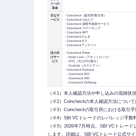
トへの
送金
主なサ
・Coincheck（販売所/取引所）
ービス
・Coincheckつみたて
・Coincheck 貸暗号資産サービス
・Coincheck ステーキング
・Coincheck NFT
・Coincheckでんき
・Coincheckガス
・Coincheckアンケート
法人向
・Coincheck Prime
けサー
- Asset Lock（アセットロック）
ビス
- OTC（大口OTC取引）
- Custody（カストディ）
・Coincheck Partners
- Coincheck IEO
- Coincheck INO
- Coincheck OnRamp
（※1）本人確認方法や申し込みの混雑状
（※2）Coincheckの本人確認方法につい
（※3）Coincheckの取引所における取
（※4）SBI VCトレードのレバレッジ手
（※5）2026年7月時点。SBI VCトレード
します。詳細は、SBI VCトレード公式サイ